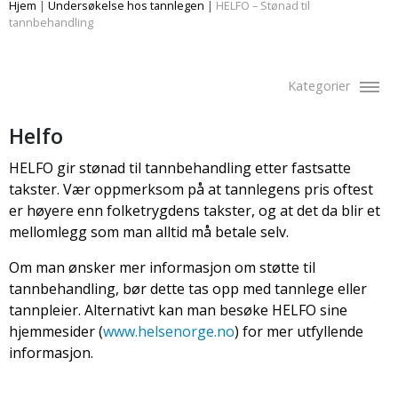
Hjem
|
Undersøkelse hos tannlegen
|
HELFO – Stønad til
tannbehandling
Kategorier
Helfo
HELFO gir stønad til tannbehandling etter fastsatte
takster. Vær oppmerksom på at tannlegens pris oftest
er høyere enn folketrygdens takster, og at det da blir et
mellomlegg som man alltid må betale selv.
Om man ønsker mer informasjon om støtte til
tannbehan­dling, bør dette tas opp med tannlege eller
tannpleier. Alternativt kan man besøke HELFO sine
hjemmesider (
www.helsenorge.no
) for mer utfyllende
informasjon.