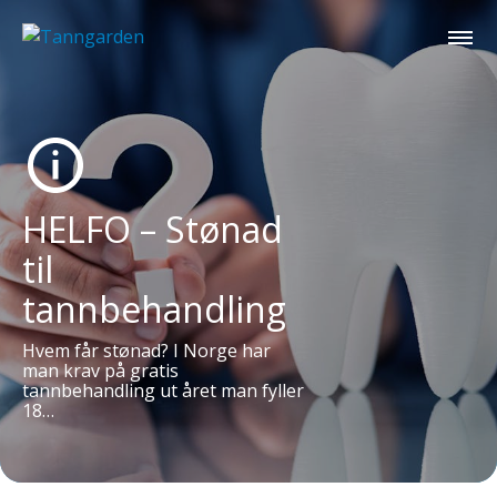
HELFO – Stønad
til
tannbehandling
Hvem får stønad? I Norge har
man krav på gratis
tannbehandling ut året man fyller
18…