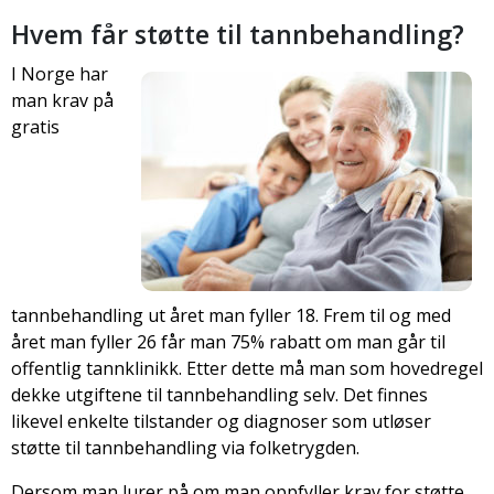
Hvem får støtte til tannbehandling?
I Norge har
man krav på
gratis
tannbehandling ut året man fyller 18. Frem til og med
året man fyller 26 får man 75% rabatt om man går til
offentlig tannklinikk. Etter dette må man som hovedregel
dekke utgiftene til tannbehandling selv. Det finnes
likevel enkelte tilstander og diagnoser som utløser
støtte til tann­behandling via folketrygden.
Dersom man lurer på om man oppfyller krav for støtte,