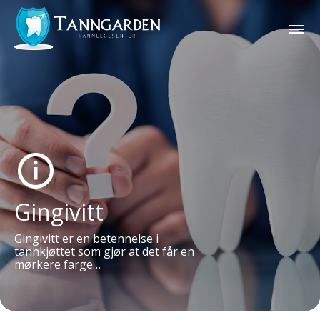
Gingivitt
Gingivitt er en betennelse i
tannkjøttet som gjør at det får en
mørkere farge…